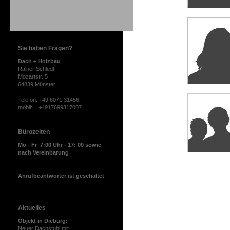
Sie haben Fragen?
Dach + Holzbau
Rainer Schledt
Mozartstr. 5
64839 Münster
Telefon: +49 6071 31456
mobil: +4917699317007
Bürozeiten
Mo - Fr 7:00 Uhr - 17: 00 sowie
nach Vereinbarung
Anrufbeantworter ist geschaltet
Aktuelles
Objekt in Dieburg:
Neuer Dachstuhl mit