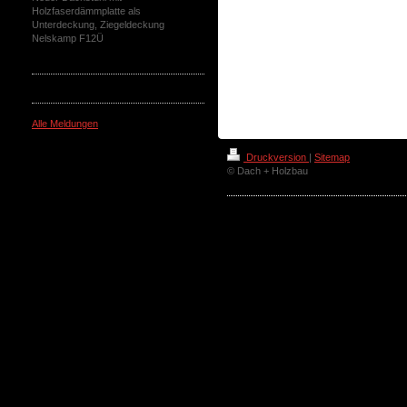
Holzfaserdämmplatte als
Unterdeckung, Ziegeldeckung
Nelskamp F12Ü
Alle Meldungen
Druckversion
|
Sitemap
© Dach + Holzbau